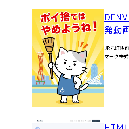
DEN
発動
JR元町駅前
マーク株式
HTM