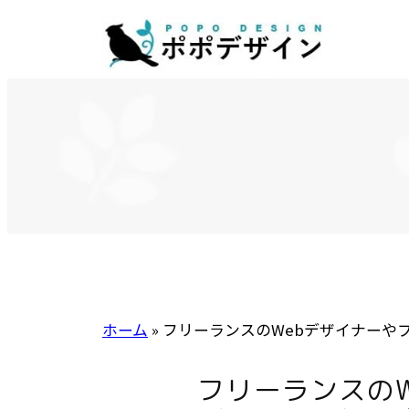
内
容
を
ス
キ
ッ
プ
ホーム
»
フリーランスのWebデザイナーや
フリーランスの