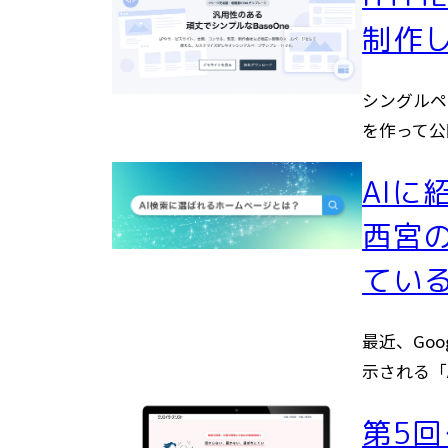
制作
シングルペ
を作って公
AI
西宮
てい
最近、Go
示される「
第5