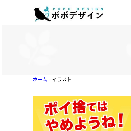
内
容
を
ス
キ
ッ
プ
ホーム
»
イラスト