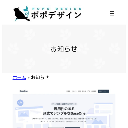
内
容
を
ス
キ
ッ
お知らせ
プ
ホーム
»
お知らせ