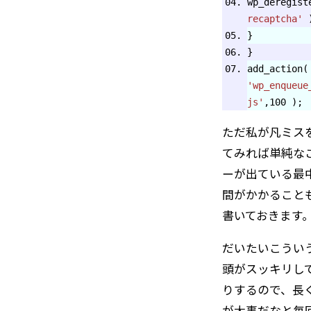
wp_deregis
recaptcha'
)
}
}
add_action(
'wp_enqueue
js'
,100 );
ただ私が凡ミス
てみれば単純な
ーが出ている最
間がかかること
書いておきます
だいたいこうい
頭がスッキリし
りするので、長
が大事だなと毎