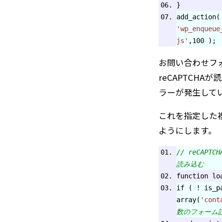
}
add_action(
'wp_enqueue
js'
,100 );
お問い合わせフ
reCAPTCH
ラーが発生して
これを指定した
ようにします。
// reCAP
読み込む
function lo
if ( ! is_p
array(
'cont
数のフォーム