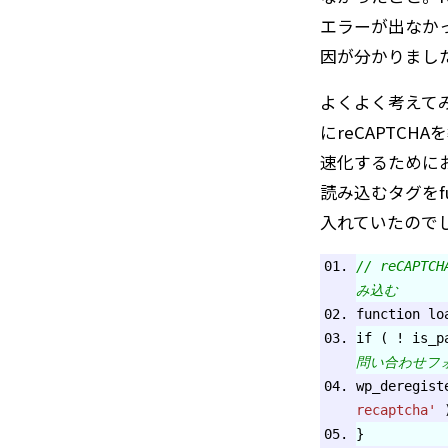
エラーが出なか
因が分かりまし
よくよく考えて
にreCAPTCH
速化するために
読み込むタグをfun
入れていたので
// reCAP
み込む
function lo
if ( ! is_
問い合わせフ
wp_deregis
recaptcha'
)
}