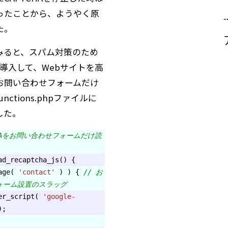
ったことから、ようやく原
た。
みると、スパム対策のため
Aを導入して、Webサイトを高
お問い合わせフォームだけ
ctions.phpファイルに
した。
TCHAをお問い合わせフォームだけ読
ad_recaptcha_js() {
page(
'contact'
) ) {
// お
ォーム設置のスラッグ
ter_script(
'google-
;