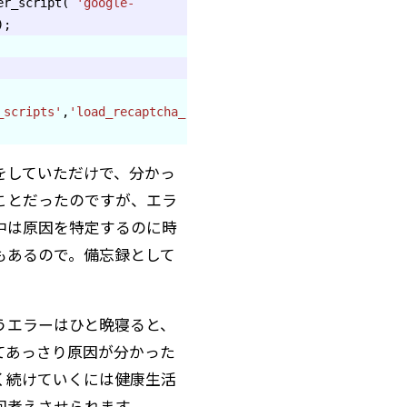
ter_script(
'google-
;
_scripts'
,
'load_recaptcha_
をしていただけで、分かっ
ことだったのですが、エラ
中は原因を特定するのに時
もあるので。備忘録として
。
うエラーはひと晩寝ると、
てあっさり原因が分かった
く続けていくには健康生活
回考えさせられます。