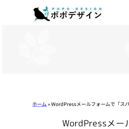
内
容
を
ス
キ
ッ
プ
ホーム
»
WordPressメールフォームで
WordPress