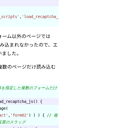
_scripts'
,
'load_recaptcha_
ォーム以外のページでは
Aが読み込まれなかったので、エ
いました。
複数のページだけ読み込む
TCHAを指定した複数のフォームだけ
ad_recaptcha_js() {
age(
act'
,
'form02'
) ) ) {
// 複
設置のスラッグ