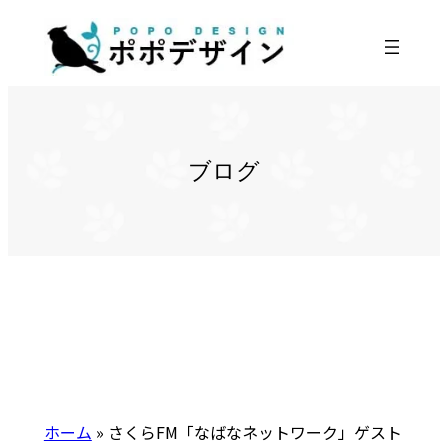
内
容
を
ス
キ
ッ
ブログ
プ
ホーム
»
さくらFM「なばなネットワーク」ゲスト