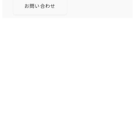
お問い合わせ
当社は、ひょうご産業SDGsの達成に向けた取り組
みを推進しています。
「想いを伝えるホームページづくり」と「地域ク