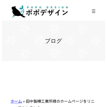
内
容
を
ス
キ
ッ
ブログ
プ
ホーム
»
田中製樽工業所様のホームページをリニ