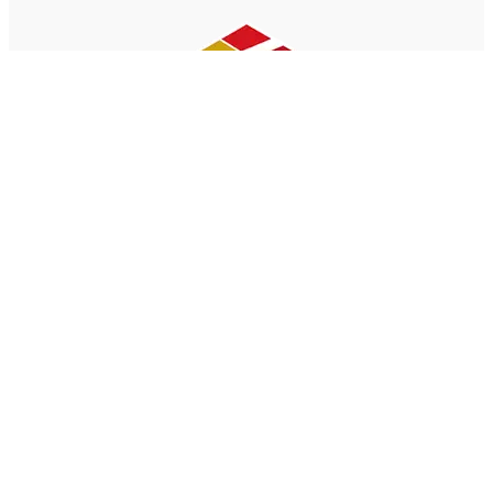
当社は、ひょうご産業SDGsの達成に向けた取り組
みを推進しています。
「想いを伝えるホームページづくり」と「地域ク
リエイターの活躍支援」を通じて、働きがいのあ
る社会と持続可能な地域経済の実現に取り組んで