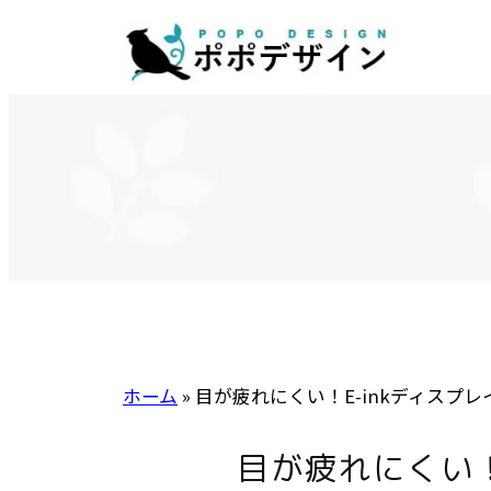
内
容
を
ス
キ
ッ
プ
ホーム
»
目が疲れにくい！E-inkディスプレイP
目が疲れにくい！