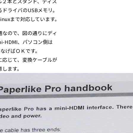
ル２本とスタンド、ディス
るドライバのUSBメモリ。
s/Linuxまで対応しています。
語なので、図の通りにディ
i-HDMI、パソコン側は
につなげばＯＫです。
に応じて、変換ケーブルが
意します。