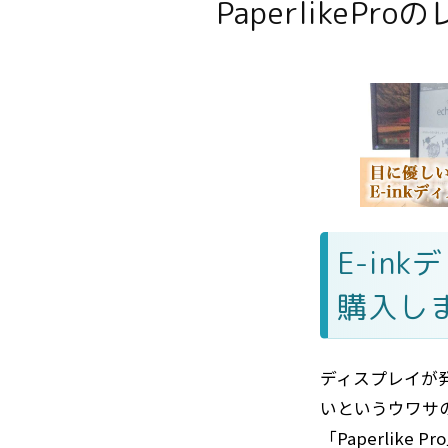
PaperlikePr
E-in
購入し
ディスプレイが
いというウワサの
「Paperlike