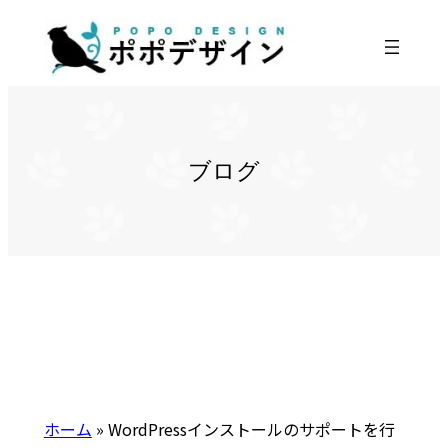
内
容
を
ス
キ
ッ
ブログ
プ
ホーム
»
WordPressインストールのサポートを行