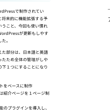
dPressで制作されてい
と将来的に機能拡張する予
いうこと、今回も使い慣れ
rdPressが更新もしやす
した。
えた部分は、日本語と英語
ったため全体の管理がしや
の下１つにすることになり
トをベースに制作
は紹介ページを１ページ制
能のプラグインを導入し、