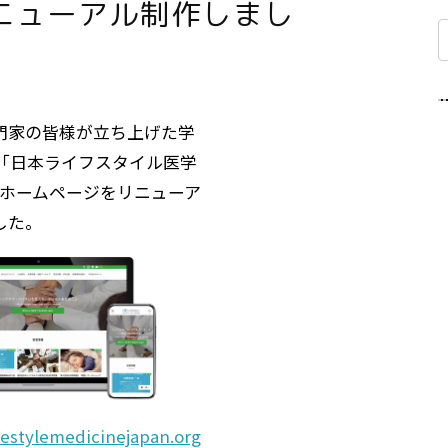
ニューアル制作しまし
⾨家の皆様が⽴ち上げた学
ト「日本ライフスタイル医学
のホームページをリニューア
した。
ifestylemedicinejapan.org