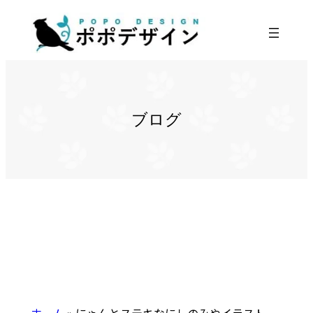
内
容
を
ス
キ
ッ
ブログ
プ
ホーム
»
にゃんとステキなにしのみやイラスト