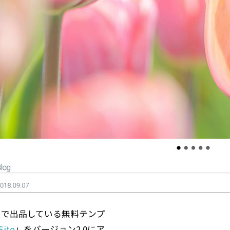
ットで出品している無料テンプ
Site
」をバージョン2.0にア