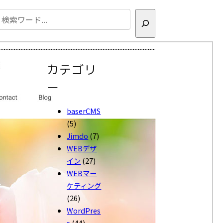
検
索
カテゴリ
ー
baserCMS
(5)
Jimdo
(7)
WEBデザ
イン
(27)
WEBマー
ケティング
(26)
WordPres
s
(44)