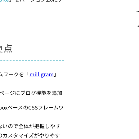
更点
ームワークを「
milligram
」
ページにブログ機能を追加
lexboxベースのCSSフレームワ
ないので全体が把握しやす
のカスタマイズがやりやす