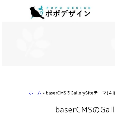
内
容
を
ス
キ
ッ
プ
ホーム
»
baserCMSのGallerySiteテーマ
baserCMSのGal