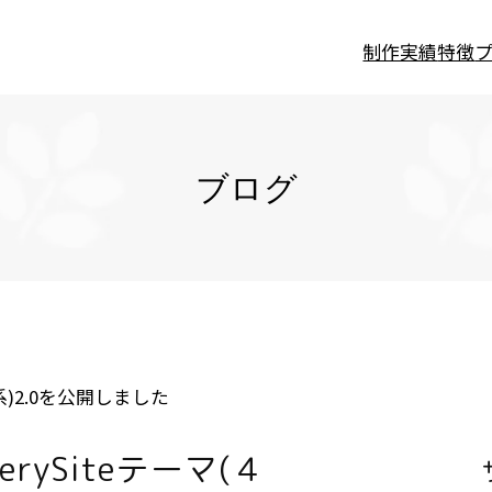
制作実績
特徴
ブログ
(４系)2.0を公開しました
lerySiteテーマ(４