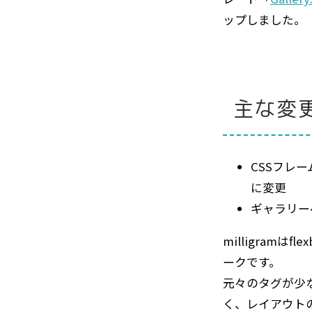
ップしました。
主な変
CSSフレ
に変更
ギャラリー
milligramはf
ークです。
元々のタグが少
く、レイアウト