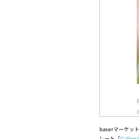
baserマーケ
レート「
Gallery