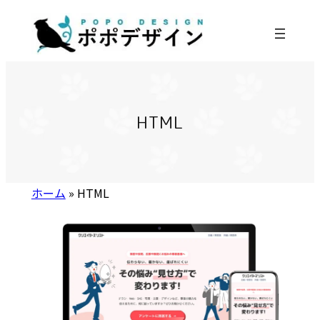
内
容
を
ス
キ
ッ
HTML
プ
ホーム
»
HTML